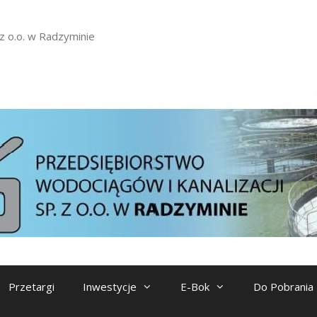
z o.o. w Radzyminie
Przetargi
Inwestycje
E-Bok
Do Pobrania