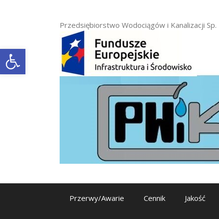
Przejdź
do
Przedsiębiorstwo Wodociągów i Kanalizacji Sp. 
treści
Otwórz pasek narzędzi
Przerwy/Awarie
Cennik
Jakość