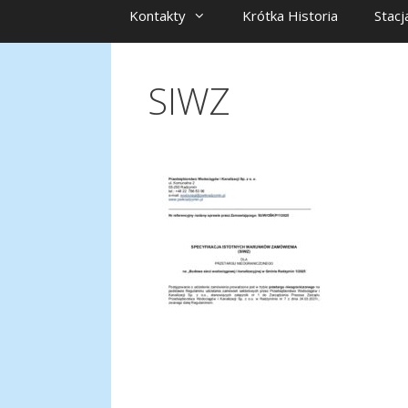
Kontakty
Krótka Historia
Stacj
SIWZ