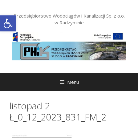
Przejdź
do
Otwórz pasek narzędzi
Przedsiębiorstwo Wodociągów i Kanalizacji Sp. z o.o.
treści
w Radzyminie
Menu
listopad 2
Ł_0_12_2023_831_FM_2