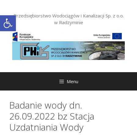
Przejdź
do
Otwórz pasek narzędzi
Przedsiębiorstwo Wodociągów i Kanalizacji Sp. z o.o.
treści
w Radzyminie
Menu
Badanie wody dn.
26.09.2022 bz Stacja
Uzdatniania Wody