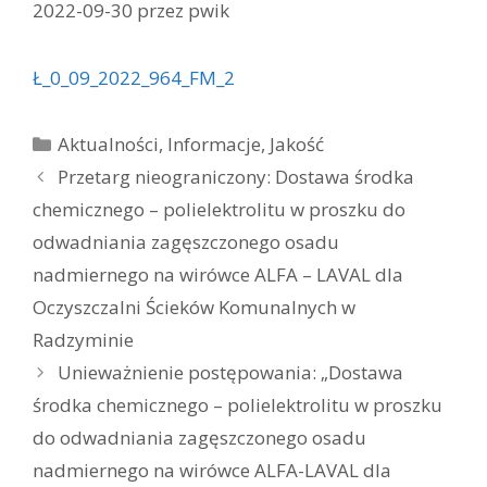
2022-09-30
przez
pwik
Ł_0_09_2022_964_FM_2
Kategorie
Aktualności
,
Informacje
,
Jakość
Przetarg nieograniczony: Dostawa środka
chemicznego – polielektrolitu w proszku do
odwadniania zagęszczonego osadu
nadmiernego na wirówce ALFA – LAVAL dla
Oczyszczalni Ścieków Komunalnych w
Radzyminie
Unieważnienie postępowania: „Dostawa
środka chemicznego – polielektrolitu w proszku
do odwadniania zagęszczonego osadu
nadmiernego na wirówce ALFA-LAVAL dla